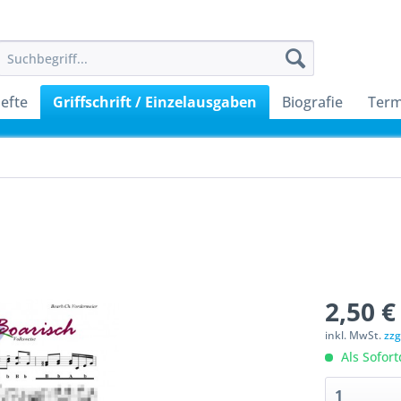
efte
Griffschrift / Einzelausgaben
Biografie
Term
2,50 €
inkl. MwSt.
zzg
Als Sofor