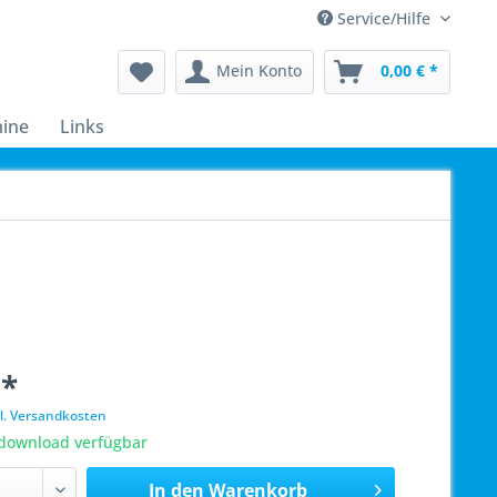
Service/Hilfe
Mein Konto
0,00 € *
ine
Links
 *
l. Versandkosten
tdownload verfügbar
In den
Warenkorb