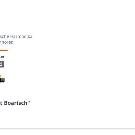
irische Harmonika
Anhören
t Boarisch"