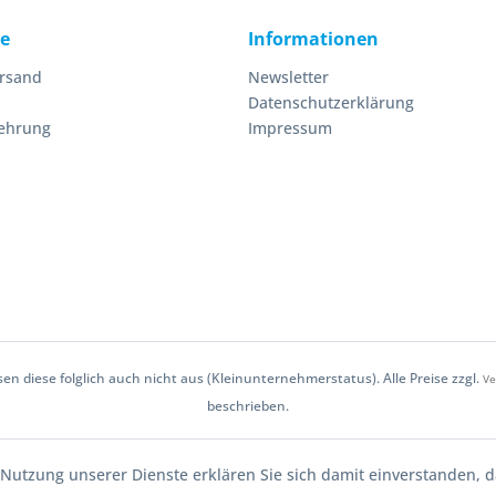
ce
Informationen
ersand
Newsletter
Datenschutzerklärung
lehrung
Impressum
 diese folglich auch nicht aus (Kleinunternehmerstatus). Alle Preise zzgl.
Ve
beschrieben.
Copyright © Christian Vordermeier - Alle Rechte vorbehalten
er Nutzung unserer Dienste erklären Sie sich damit einverstanden,
Design & Development by Falk von Broen